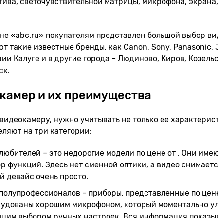
тива, светочувствительной матрицы, микрофона, экрана
не «abc.ru» покупателям представлен большой выбор ви
т такие известные бренды, как Canon, Sony, Panasonic, 
ии Калуге и в другие города – Людиново, Киров, Козель
ск.
камер и их преимущества
видеокамеру, нужно учитывать не только ее характерист
ляют на три категории:
любителей – это недорогие модели по цене от . Они им
р функций. Здесь нет сменной оптики, а видео снимаетс
й девайс очень просто.
полупрофессионалов – приборы, представленные по цене
рудованы хорошим микрофоном, который моментально ул
ьшим выбором ручных настроек. Вся информация показы