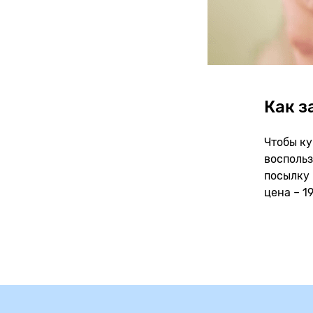
Как з
Чтобы ку
воспольз
посылку 
цена – 19