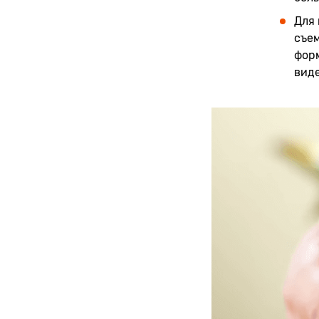
Для 
съем
фор
вид