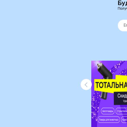
Бу
Полу
Ликвидация