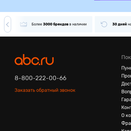
гда
Более
3000
брендов
в наличии
30 дней
н
Пок
Пун
Про
8-800-222-00-66
Дос
Заказать обратный звонок
Воп
Гар
Кон
О к
Фра