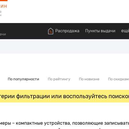
ЗИН
й
м
ещ
Распродажа
Пункты выдачи
дачи
По популярности
По рейтингу
По новизне
По скидкам
ерии фильтрации или воспользуйтесь поиско
еры – компактные устройства, позволяющие записывать