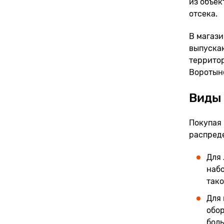
из объек
отсека.
В магази
выпускаю
территор
Воротын
Виды 
Покупая 
распреде
Для 
набо
тако
Для 
обо
бол