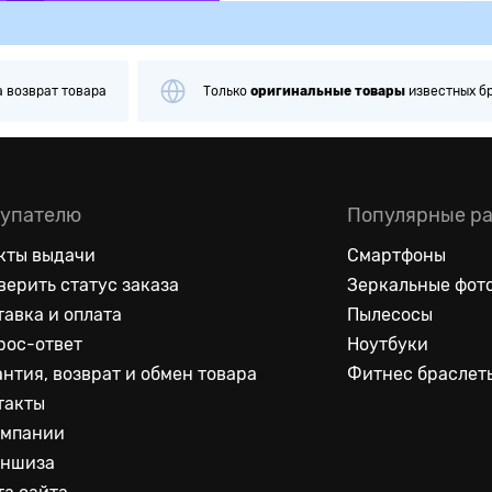
а
возврат товара
Только
оригинальные
товары
известных б
упателю
Популярные р
кты выдачи
Смартфоны
верить статус заказа
Зеркальные фот
тавка и оплата
Пылесосы
рос-ответ
Ноутбуки
антия, возврат и обмен товара
Фитнес браслет
такты
омпании
ншиза