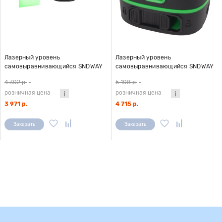
Лазерный уровень
Лазерный уровень
самовыравнивающийся SNDWAY
самовыравнивающийся SNDWAY
SW-311G, зелёный луч
SW-331G, аккум. 1400 мАч,
4 302 р.
-
5 108 р.
-
зелёный луч
розничная цена
розничная цена
3 971 р.
4 715 р.
Заказать
Заказать