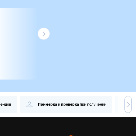
рендов
Примерка
и
проверка
при получении
С