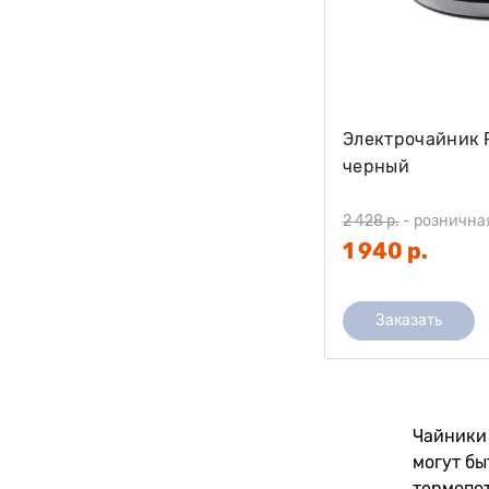
Электрочайник P
черный
2 428 р.
-
рознична
1 940 р.
Заказать
Чайники 
могут бы
термопот