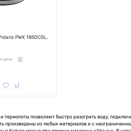
olaris PWK 1850CGL,
я цена
и термопоты позволяют быстро разогреть воду, подключ
ть произведены из любых материалов и с неограниченн
ы в Калуге можно при помощи магазина «Abc.ru». В ката