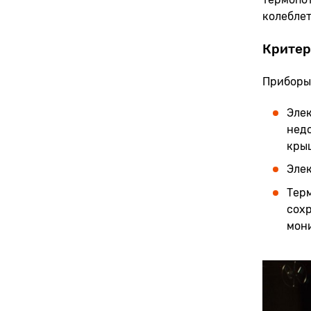
колеблетс
Критер
Приборы 
Элек
нед
крыш
Элек
Терм
сохр
мон