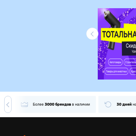
Ликвидация
гда
Более
3000
брендов
в наличии
30 дней
н