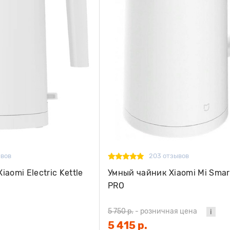
ывов
203 отзывов
aomi Electric Kettle
Умный чайник Xiaomi Mi Smart
PRO
5 750 р.
-
розничная цена
5 415 р.