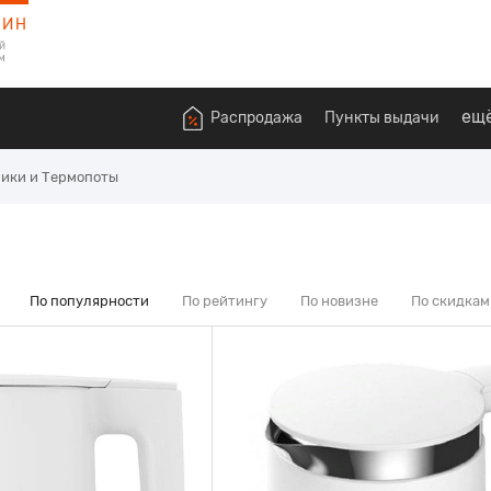
ЗИН
й
м
ещ
Распродажа
Пункты выдачи
ики и Термопоты
По популярности
По рейтингу
По новизне
По скидкам