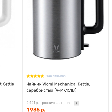
140 отзывов
 Kettle
Чайник Viomi Mechanical Kettle,
серебристый (V-MK151B)
2 421 р.
-
розничная цена
1 935 р.