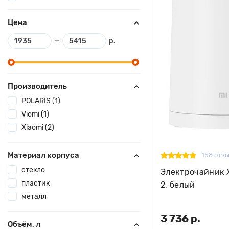
Цена
—
р.
Производитель
POLARIS (1)
Viomi (1)
Xiaomi (2)
Материал корпуса
158 отз
стекло
Электрочайник Xi
пластик
2, белый
металл
3 736 р.
Объём, л