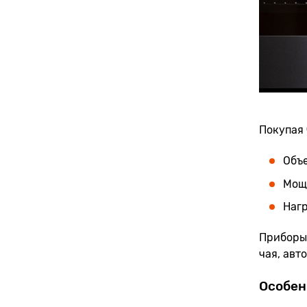
Покупая 
Объе
Мощн
Нагр
Приборы
чая, авт
Особен