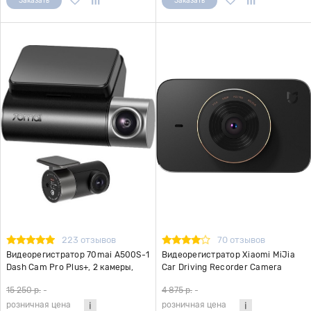
Заказать
Заказать
223 отзывов
70 отзывов
Видеорегистратор 70mai A500S-1
Видеорегистратор Xiaomi MiJia
Dash Cam Pro Plus+, 2 камеры,
Car Driving Recorder Camera
GPS
15 250 р.
-
4 875 р.
-
розничная цена
розничная цена