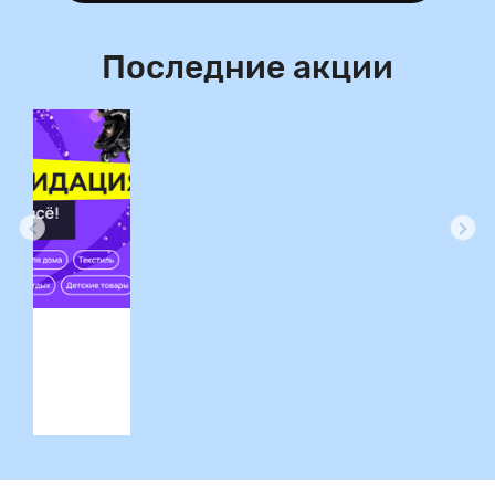
Последние акции
ция