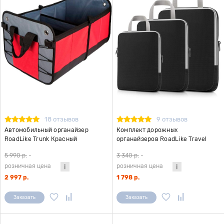
18 отзывов
9 отзывов
Автомобильный органайзер
Комплект дорожных
RoadLike Trunk Красный
органайзеров RoadLike Travel
Case, черный
5 990 р.
-
3 340 р.
-
розничная цена
розничная цена
2 997 р.
1 798 р.
Заказать
Заказать