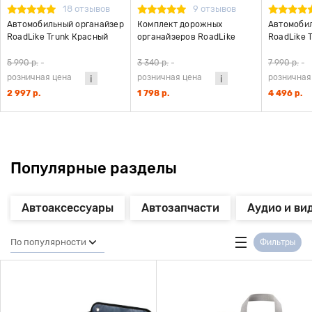
18 отзывов
9 отзывов
Автомобильный органайзер
Комплект дорожных
Автомобил
RoadLike Trunk Красный
органайзеров RoadLike
RoadLike 
Travel Case, черный
5 990 р.
-
3 340 р.
-
7 990 р.
-
розничная цена
розничная цена
розничная
2 997 р.
1 798 р.
4 496 р.
Популярные разделы
Автоаксессуары
Автозапчасти
Аудио и ви
По популярности
Фильтры